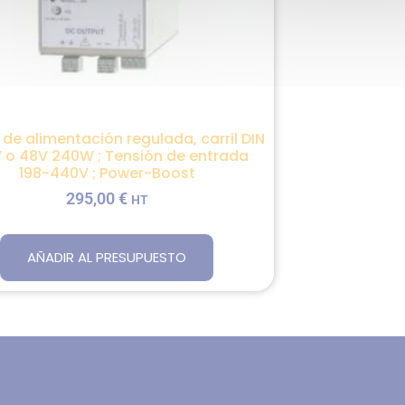
 de alimentación regulada, carril DIN
V o 48V 240W ; Tensión de entrada
198-440V ; Power-Boost
295,00
€
HT
AÑADIR AL PRESUPUESTO