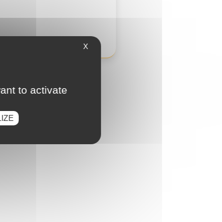
X
ant to activate
IZE