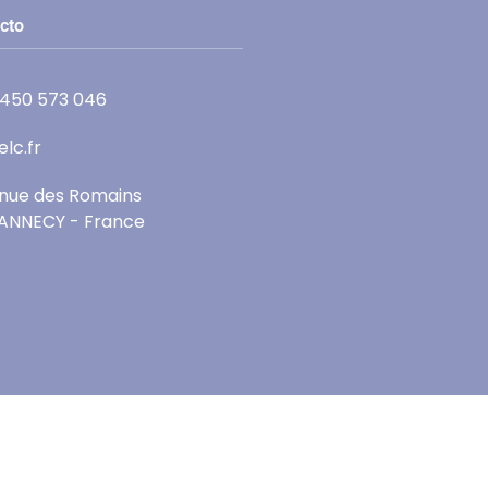
cto
 450 573 046
lc.fr
enue des Romains
ANNECY - France