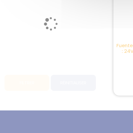
Fuente
: 24
FILTRER
RÉINITIALISER