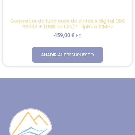
Generador de funciones de síntesis digital DDS
RS232 + (USB ou LAN)* : 11µHz à 12MHz
459,00
€
HT
AÑADIR AL PRESUPUESTO