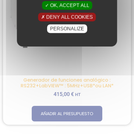
OK, ACCEPT ALL
DENY ALL COOKIES
PERSONALIZE
Generador de funciones analógico :
RS232+LabVIEW™ : 5MHz+USB*ou LAN*
415,00
€
HT
AÑADIR AL PRESUPUESTO