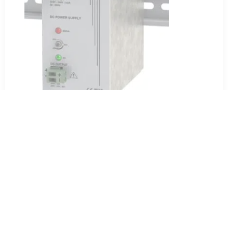
Fuente de alimentación regulada, carril DIN : 24V
(20-30V) ; 120W
148,00
€
HT
AÑADIR AL PRESUPUESTO