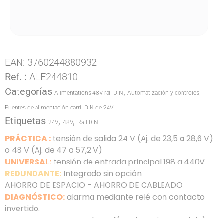
EAN:
3760244880932
Ref. :
ALE244810
Categorías
,
,
Alimentations 48V rail DIN
Automatización y controles
Fuentes de alimentación carril DIN de 24V
Etiquetas
,
,
24V
48V
Rail DIN
PRÁCTICA :
tensión de salida 24 V (Aj. de 23,5 a 28,6 V)
o 48 V (Aj. de 47 a 57,2 V)
UNIVERSAL:
tensión de entrada principal 198 a 440V.
REDUNDANTE:
Integrado sin opción
AHORRO DE ESPACIO – AHORRO DE CABLEADO
DIAGNÓSTICO:
alarma mediante relé con contacto
invertido.