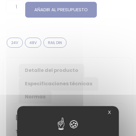
AÑADIR AL PRESUPUESTO
24V
48V
RAIL DIN
Detalle del producto
Especificaciones técnicas
Normas
X
Descripción
Tensión