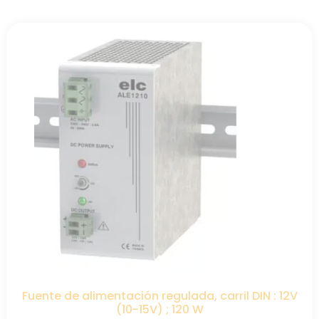
Fuente de alimentación regulada, carril DIN : 12V
(10-15V) ; 120 W