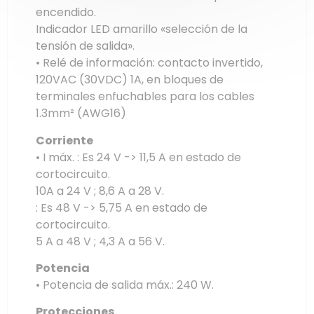
encendido.
Indicador LED amarillo «selección de la
tensión de salida».
• Relé de información: contacto invertido,
120VAC (30VDC) 1A, en bloques de
terminales enfuchables para los cables
1.3mm² (AWG16)
Corriente
• I máx. : Es 24 V -> 11,5 A en estado de
cortocircuito.
10A a 24 V ; 8,6 A a 28 V.
: Es 48 V -> 5,75 A en estado de
cortocircuito.
5 A a 48 V ; 4,3 A a 56 V.
Potencia
• Potencia de salida máx.: 240 W.
Protecciones