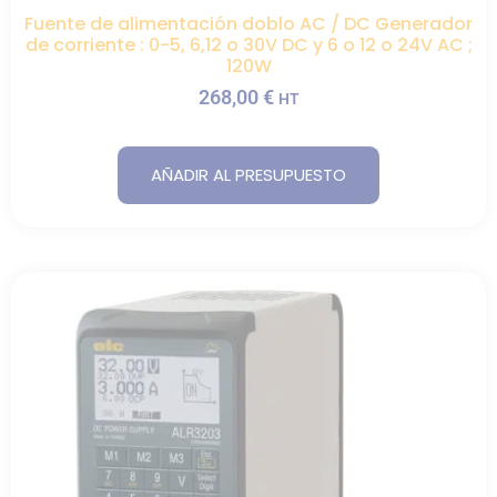
Fuente de alimentación doblo AC / DC Generador
de corriente : 0-5, 6,12 o 30V DC y 6 o 12 o 24V AC ;
120W
268,00
€
HT
AÑADIR AL PRESUPUESTO