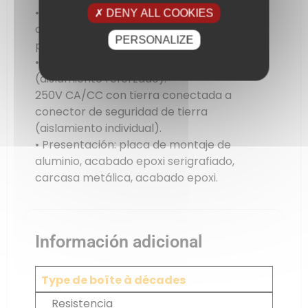
• Seguridad : cumple la norma EN 61010-1.
DENY ALL COOKIES
categoría III de sobretensión, grado 2 de
PERSONALIZE
polución.
• Tensión máx. : DR04-07, 150V CA/CC
(aislamiento reforzado).
250V CA/CC con tierra conectada a
conector de seguridad de tierra
(aislamiento individual).
• Presentación: placa de montaje de
aluminio, acabado epoxi serigrafiado,
carcasa metálica, acabado epoxi.
Información adicional
Type de boîte à décades
Resistencia