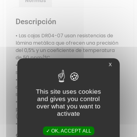
Normas
Descripción
• Las cajas DR04-07 usan resistencias de
lámina metálica que ofrecen una precisión
del 0,5% y un coeficiente de temperatura
de 50 ppm/°C.
• Salida de cada década en conector de
X
seguridad de 4mm.
• Salidas de pantalla (panel delantero y
carcasa) en conector de tierra de
This site uses cookies
seguridad.
and gives you control
• Interruptores robustos con calidad
over what you want to
profesional y contactos chapados en oro
activate
(R < 9mΩ).
• Potencia nominal máx.: 0,5 W
OK, ACCEPT ALL
Otras especificaciones