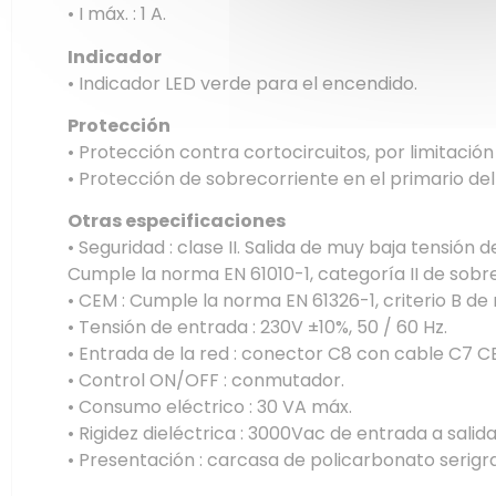
• I máx. : 1 A.
Indicador
• Indicador LED verde para el encendido.
Protección
• Protección contra cortocircuitos, por limitación
• Protección de sobrecorriente en el primario de
Otras especificaciones
• Seguridad : clase II. Salida de muy baja tensión 
Cumple la norma EN 61010-1, categoría II de sobre
• CEM : Cumple la norma EN 61326-1, criterio B de r
• Tensión de entrada : 230V ±10%, 50 / 60 Hz.
• Entrada de la red : conector C8 con cable C7 C
• Control ON/OFF : conmutador.
• Consumo eléctrico : 30 VA máx.
• Rigidez dieléctrica : 3000Vac de entrada a salida
• Presentación : carcasa de policarbonato serigra