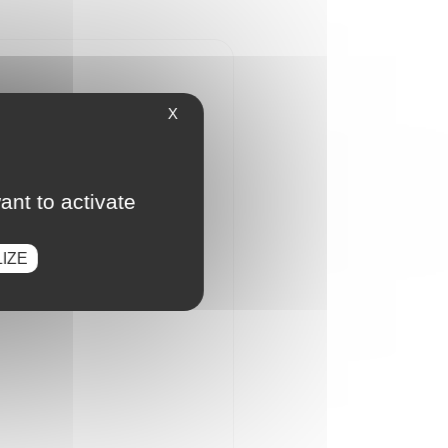
X
ant to activate
IZE