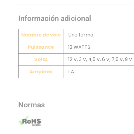
Información adicional
Nombre de voie
Una forma
Puissance
12 WATTS
Volts
12 V, 3 V, 4,5 V, 6 V, 7,5 V, 9 V
Ampères
1 A
Normas