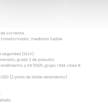
 de corriente.
l transformador, mediante fusible
de seguridad (SELV).
tensión, grado 2 de polución.
endimiento, y EN 55011, grupo I ISM, clase B.
EI320 (2 polos de doble aislamiento)
.
fiada.