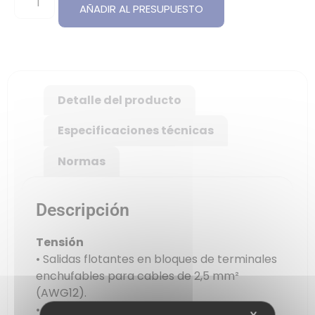
AÑADIR AL PRESUPUESTO
Detalle del producto
Especificaciones técnicas
Normas
Descripción
Tensión
• Salidas flotantes en bloques de terminales
enchufables para cables de 2,5 mm²
(AWG12).
• Tensión de salida : ajustable de 20 a 29V.