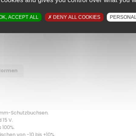
OK, ACCEPT ALL
DENY ALL COOKIES
PERSONAL
Normen
4-mm-Schutzbuchsen.
 15 V.
s 100%.
schen von -10 bis +10%.