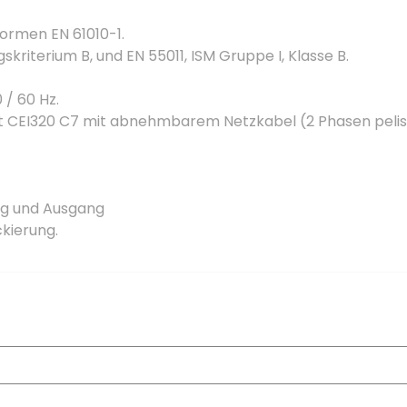
 Normen EN 61010-1.
kriterium B, und EN 55011, ISM Gruppe I, Klasse B.
 / 60 Hz.
t CEI320 C7 mit abnehmbarem Netzkabel (2 Phasen peliso
ang und Ausgang
ckierung.