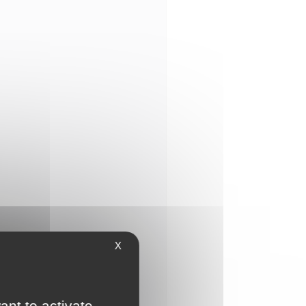
X
ant to activate