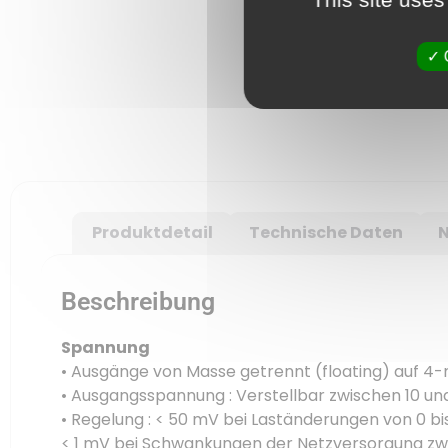
Produktdetail
Technische Daten
Beschreibung
Spannung
• Ausgänge von Masse getrennt (floating) auf 
• Ausgangsspannung : Verstellbar zwischen 10 und
• Regelung : < 50 mV bei Laständerungen von 0 bi
< 1 mV bei Schwankungen der Netzversorgung zwi