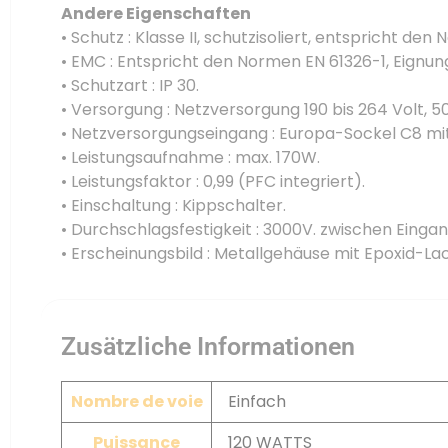
Andere Eigenschaften
• Schutz : Klasse II, schutzisoliert, entspricht den
• EMC : Entspricht den Normen EN 61326-1, Eignungs
• Schutzart : IP 30.
• Versorgung : Netzversorgung 190 bis 264 Volt, 50
• Netzversorgungseingang : Europa-Sockel C8 mi
• Leistungsaufnahme : max. 170W.
• Leistungsfaktor : 0,99 (PFC integriert).
• Einschaltung : Kippschalter.
• Durchschlagsfestigkeit : 3000V. zwischen Eing
• Erscheinungsbild : Metallgehäuse mit Epoxid-La
Zusätzliche Informationen
Nombre de voie
Einfach
Puissance
120 WATTS