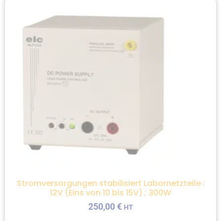
Stromversorgungen stabilisiert Labornetzteile :
12V (Eins von 10 bis 15V) ; 300W
250,00
€
HT