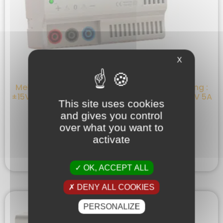
X
Mehrfachspannung Symmetrische Versorgung :
±15V (Aj. ±10 bis ±15V) 2A oder 24V 2A oder 12V 5A
This site uses cookies
; 60W
and gives you control
108,00
€
HT
over what you want to
activate
ZUM ANGEBOT HINZUFÜGEN
OK, ACCEPT ALL
DENY ALL COOKIES
PERSONALIZE