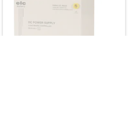
Stromversorgungen stabilisiert Labornetzteile :
24V (Eins von 20 bis 30V) ; 300W
250,00
€
HT
ZUM ANGEBOT HINZUFÜGEN