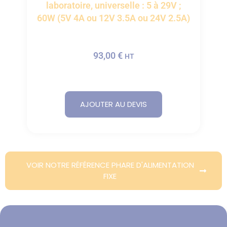
laboratoire, universelle : 5 à 29V ;
60W (5V 4A ou 12V 3.5A ou 24V 2.5A)
93,00
€
HT
AJOUTER AU DEVIS
VOIR NOTRE RÉFÉRENCE PHARE D'ALIMENTATION
FIXE