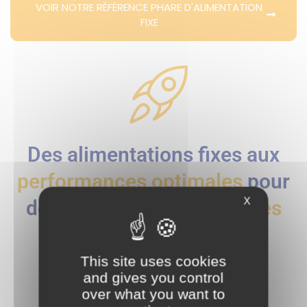
VOIR NOTRE RÉFÉRENCE PHARE D'ALIMENTATION
FIXE
Des alimentations fixes aux
performances optimales
pour
X
des applications
exigeantes
This site uses cookies
and gives you control
over what you want to