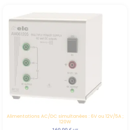
Alimentations AC/DC simultanées : 6V ou 12V/5A ;
120W
169,00
€