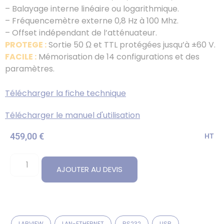
– Balayage interne linéaire ou logarithmique.
– Fréquencemètre externe 0,8 Hz à 100 Mhz.
– Offset indépendant de l’atténuateur.
PROTEGE :
Sortie 50 Ω et TTL protégées jusqu’à ±60 V.
FACILE :
Mémorisation de 14 configurations et des
paramètres.
Télécharger la fiche technique
Télécharger le manuel d'utilisation
459,00
€
HT
AJOUTER AU DEVIS
LABVIEW
LAN-ETHERNET
RS232
USB