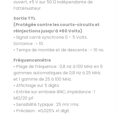
ouvert, ±5 V sur 50 Ω indépendante de
l’atténuateur.
Sortie TTL
(Protégée contre les courts-circuits et
réinjections jusqu’à ±60 Volts)
• Signal carré synchrone 0 – 5 Volts.
Sortance : > 10.
• Temps de montée et de descente : < 10 ns.
Fréquencemètre
• Plage de fréquence : 0,8 Hz à 100 MHz en 5
gammes automatiques de 0,8 Hz à 25 MHz
et 1 gamme de 25 à 100 MHz.
• Affichage sur 5 digits.
• Entrée sur embase BNC, impédance : 1
MΩ/20 pF
• Sensibilité typique : 25 mV rms.
• Précision : ±0,025% ±1 digit