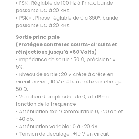
• FSK : Réglable de 100 Hz à Fmax, bande
passante DC à 20 kHz.
• PSK= : Phase réglable de 0 à 360°, bande
passante DC à 20 kHz.
Sortie principale
(Protégée contre les courts-circuits et
réinjections jusqu’à ±60 Volts)
• Impédance de sortie : 50 Ω, précision : ±
5%.
• Niveau de sortie : 20 V crête à crête en
circuit ouvert, 10 V crête à crête sur charge
50 Ω.
• Variation d’amplitude : de 0,1à 1 dB en
fonction de la fréquence
• Atténuation fixe : Commutable 0, -20 db et
-40 db.
• Atténuation variable : 0 à -20 dB.
• Tension de décalage : ±10 V en circuit