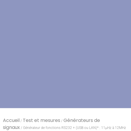
Accueil
Test et mesures
Générateurs de
/
/
signaux
/ Générateur de fonctions RS232 + (USB ou LAN)* : 11µHz à 12MHz