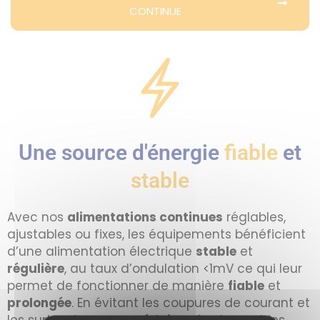
CONTINUE
Une source d'énergie
fiable
et
stable
Avec nos
alimentations continues
réglables,
ajustables ou fixes, les équipements bénéficient
d’une alimentation électrique
stable
et
régulière
, au taux d’ondulation <1mV ce qui leur
permet de fonctionner de manière
fiable
et
prolongée
. En évitant les coupures de courant et
les surtensions, vous
réduisez
également les