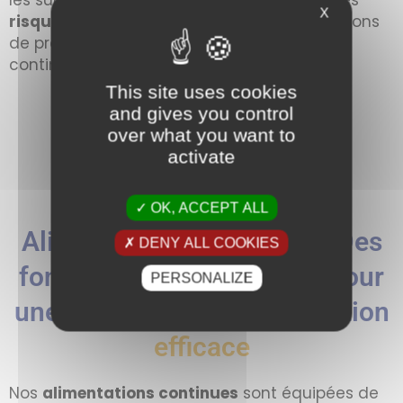
X
risques de pannes
coûteuses et d’interruptions
de production grâce à nos alimentations
continues.
This site uses cookies
and gives you control
over what you want to
activate
OK, ACCEPT ALL
Alimentations continues : Des
DENY ALL COOKIES
fonctionnalités
avancées
pour
PERSONALIZE
une surveillance et une gestion
efficace
Nos
alimentations continues
sont équipées de