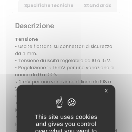
Specifiche tecniche
Standards
Descrizione
Tensione
• Uscite flottanti su connettori di sicurezza
da 4 mm.
• Tensione di uscita regolabile da 10 a 15 V.
• Regolazione : < 15mV per una variazione di
carico da 0 a 100%.
< 2 mV per una variazione di linea da 198 a
264V.
X
• Ondulazione : < 3 mV rms compresi:
< 3 mV da picco a picco del segnale a 100
KHz
This site uses cookies
< 5 mV da picco a picco del segnale a 100
and gives you control
Hz
over what you want to
< 12 mV da picco a picco dei picchi transitori