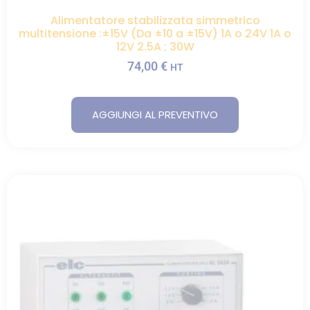
Alimentatore stabilizzata simmetrico
multitensione :±15V (Da ±10 a ±15V) 1A o 24V 1A o
12V 2.5A ; 30W
74,00
€
HT
AGGIUNGI AL PREVENTIVO