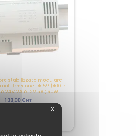
re stabilizzata modulare
multitensione : ±15V (±10 a
 o 24V 2A o 12V 5A ; 60W
100,00
€
HT
X
IUNGI AL PREVENTIVO
ant to activate