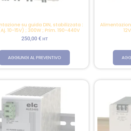
ntazione su guida DIN, stabilizzata :
Alimentazione
(Aj. 10-15V) ; 300W ; Prim. 190-440V
12V
250,00
€
HT
AGGIUNGI AL PREVENTIVO
AGG