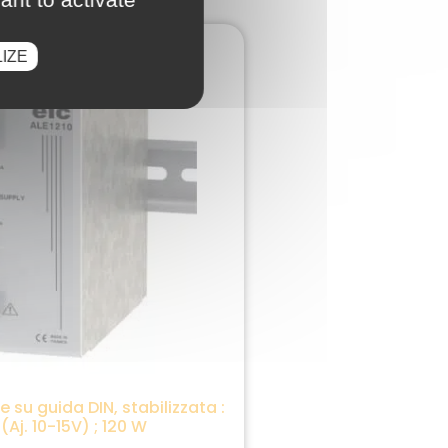
IZE
 su guida DIN, stabilizzata :
 (Aj. 10-15V) ; 120 W