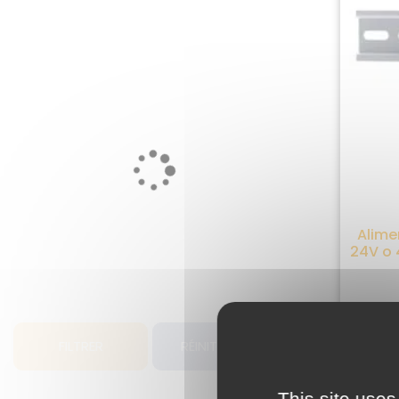
Alime
24V o 
FILTRER
RÉINITIALISER
This site uses