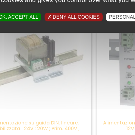
OK, ACCEPT ALL
DENY ALL COOKIES
PERSONAL
mentazione su guida DIN, lineare,
Alimentazione
bilizzata : 24V ; 20W ; Prim. 400V ;
12V