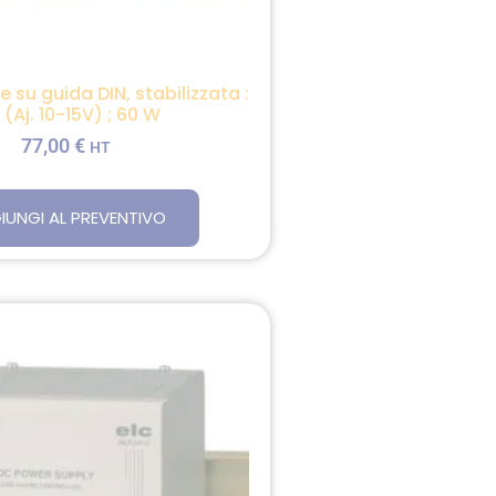
 su guida DIN, stabilizzata :
 (Aj. 10-15V) ; 60 W
77,00
€
HT
IUNGI AL PREVENTIVO