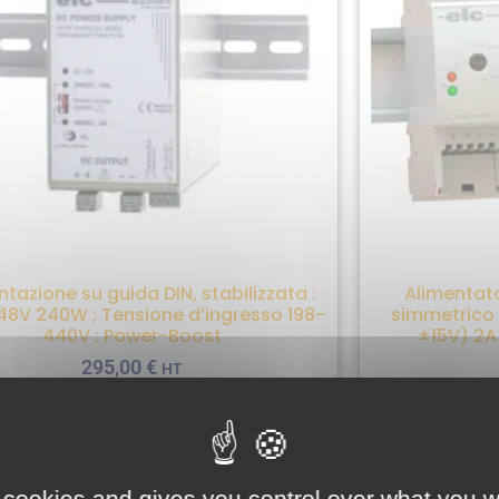
ntazione su guida DIN, stabilizzata :
Alimentato
48V 240W ; Tensione d’ingresso 198-
simmetrico 
440V ; Power-Boost
±15V) 2A
295,00
€
HT
AGGIUNGI AL PREVENTIVO
AGG
 cookies and gives you control over what you w