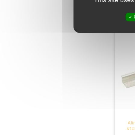
Ali
sta