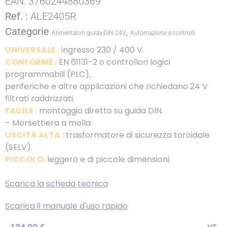
EAN:
3760244880369
Ref. :
ALE2405R
Categorie
,
Alimentatori guida DIN 24V
Automazione e controlli
UNIVERSALE :
ingresso 230 / 400 V.
CONFORME :
EN 61131-2 o controllori logici
programmabili (PLC),
periferiche e altre applicazioni che richiedano 24 V
filtrati raddrizzati.
FACILE :
montaggio diretto su guida DIN.
– Morsettiera a molla.
USCITA ALTA :
trasformatore di sicurezza toroidale
(SELV).
PICCOLO:
leggero e di piccole dimensioni.
Scarica la scheda tecnica
Scarica il manuale d'uso rapido