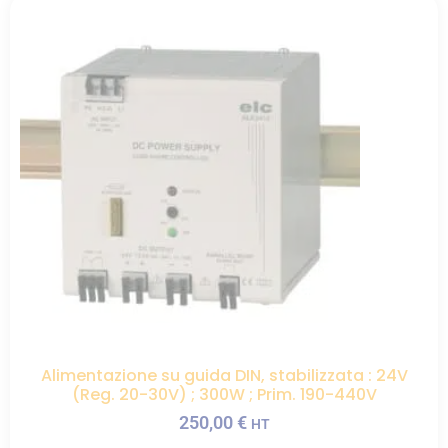
Alimentazione su guida DIN, stabilizzata : 24V
(Reg. 20-30V) ; 300W ; Prim. 190-440V
250,00
€
HT