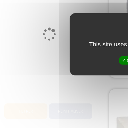
Ali
prog
This site uses
FILTRER
RÉINITIALISER