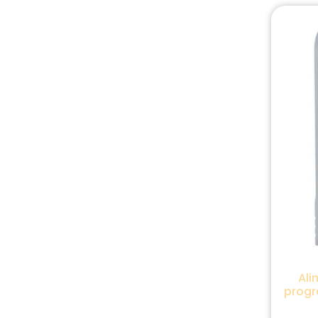
Ali
progra