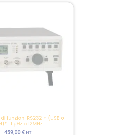
di funzioni RS232 + (USB o
N)* : 11µHz a 12MHz
459,00
€
HT