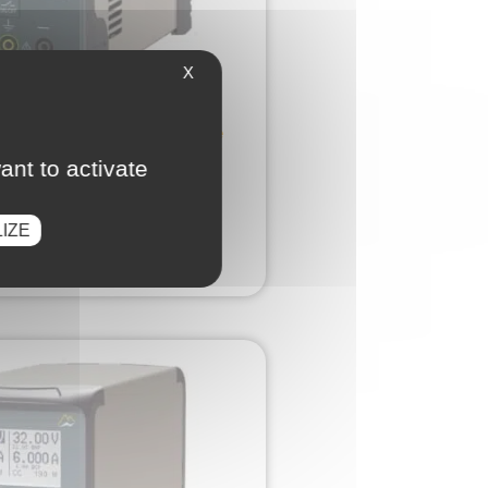
X
re stabilizzata regolabile
ile : 0-32V ; 0-6A ; 96W
ant to activate
325,00
€
HT
IZE
IUNGI AL PREVENTIVO