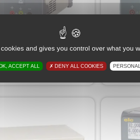
mentatore stabilizzata regolabile
Alimentato
rammabile : 0-32V ; 0-20A ; 640W
programmab
 cookies and gives you control over what you w
715,00
€
HT
OK, ACCEPT ALL
DENY ALL COOKIES
PERSONAL
AGGIUNGI AL PREVENTIVO
AGG