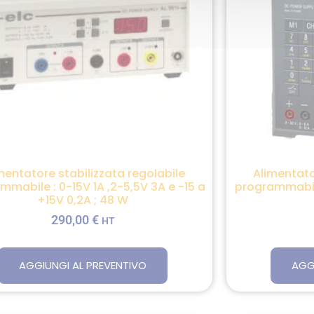
mentatore stabilizzata regolabile
Alimentato
mmabile : 0-15V 1A ,2-5,5V 3A e -15 a
programmabile
+15V 0,2A ; 48 W
290,00
€
HT
AGGIUNGI AL PREVENTIVO
AGG