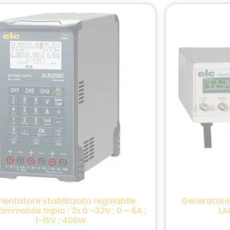
mentatore stabilizzata regolabile
Generatore 
mmabile triplo : 2x 0 -32V ; 0 – 6A ;
LA
1-15V ; 400W