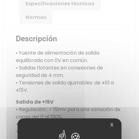
Especificaciones técnicas
Normas
Descripción
• Fuente de alimentación de salida
equilibrada con 0V en común.
• Salidas flotantes en conexiones de
seguridad de 4 mm.
• Tensiones de salida ajustables: de ±10 a
±15V.
Salida de +15V
• Regulación : < 15mV para una variación de
carga del 0 al 100%.
< 2mV para una variación de línea del -10 al
X
+10%.