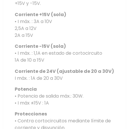
+15V y -15V.
Corriente +15V (sola)
• I máx. : 3A a 10V
2,5A a 12V
2A a 15V
Corriente -15V (sola)
• I máx. : 1,1A en estado de cortocircuito
1A de 10 a 15V
Corriente de 24V (ajustable de 20 a 30V)
I máx. : 1A de 20 a 30V
Potencia
• Potencia de salida máx.: 30W.
• I máx ±15V : 1A
Protecciones
• Contra cortocircuitos mediante límite de
corriente y disyunción.