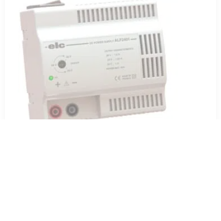
Fuente de alimentación regulada conmutable :
24V (20 a 30V) ; 30W
60,00
€
HT
AÑADIR AL PRESUPUESTO