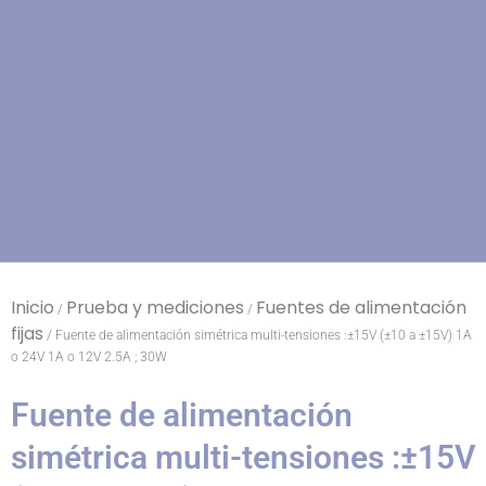
Inicio
Prueba y mediciones
Fuentes de alimentación
/
/
fijas
/ Fuente de alimentación simétrica multi-tensiones :±15V (±10 a ±15V) 1A
o 24V 1A o 12V 2.5A ; 30W
Fuente de alimentación
simétrica multi-tensiones :±15V