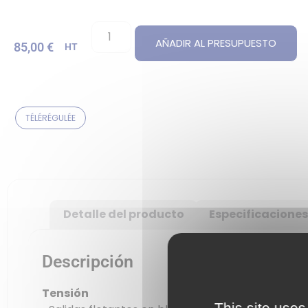
AÑADIR AL PRESUPUESTO
85,00
€
HT
TÉLÉRÉGULÉE
Detalle del producto
Especificaciones
Descripción
Tensión
This site uses