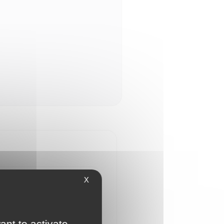
X
ant to activate