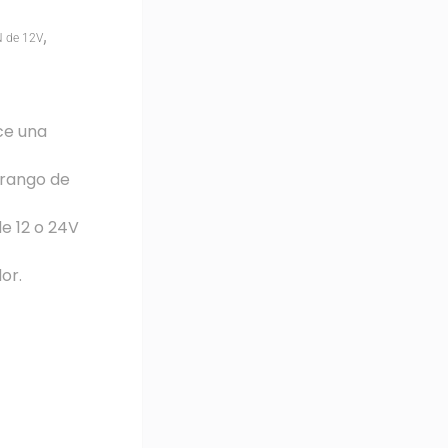
,
N de 12V
ce una
 rango de
e 12 o 24V
or.