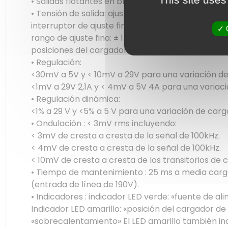
• Salidas flotantes en bloque de terminales de 
• Tensión de salida: ajustable de 5 a 29V mediante
interruptor de ajuste fino: 6, 8, 10, 12, 14, 16, 18, 20, 2
rango de ajuste fino: ± 1 Volt, cualquiera que sea e
posiciones del cargador de batería de plomo de 1
• Regulación:
<30mV a 5V y < 10mV a 29V para una variación de 
<1mV a 29V 2,1A y < 4mV a 5V 4A para una variació
• Regulación dinámica:
<1% a 29 V y <5% a 5 V para una variación de carga
• Ondulación : < 3mV rms incluyendo:
< 3mV de cresta a cresta de la señal de 100kHz.
< 4mV de cresta a cresta de la señal de 100kHz.
< 10mV de cresta a cresta de los transitorios de
• Tiempo de mantenimiento : 25 ms a media carg
(entrada de línea de 190V).
• Indicadores : indicador LED verde: «fuente de 
Indicador LED amarillo: «posición del cargador de 
«sobrecalentamiento» El LED amarillo también in