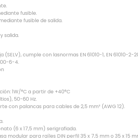
te.
ediante fusible.
mediante fusible de salida.
y salida.
aja (SELV), cumple con lasnormas EN 61010-1, EN 61010-2-20
000-6-4.
ón
ción: 1W/°C a partir de +40°C
tios), 50-60 Hz.
sorte con palancas para cables de 2,5 mm² (AWG 12).
a.
nato (6 x 17,5 mm) serigrafiada.
asa modular para raíles DIN perfil 35 x 7,5 mm o 35 x 15 m