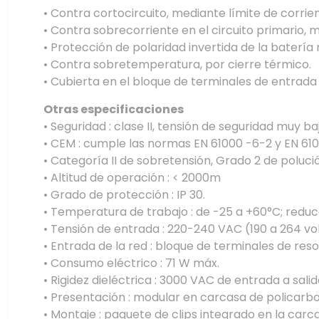
• Contra cortocircuito, mediante límite de corrien
• Contra sobrecorriente en el circuito primario, m
• Protección de polaridad invertida de la batería 
• Contra sobretemperatura, por cierre térmico.
• Cubierta en el bloque de terminales de entrada 
Otras especificaciones
• Seguridad : clase II, tensión de seguridad muy b
• CEM : cumple las normas EN 61000 -6-2 y EN 61
• Categoría II de sobretensión, Grado 2 de poluci
• Altitud de operación : < 2000m
• Grado de protección : IP 30.
• Temperatura de trabajo : de -25 a +60°C; reduc
• Tensión de entrada : 220-240 VAC (190 a 264 vol
• Entrada de la red : bloque de terminales de re
• Consumo eléctrico : 71 W máx.
• Rigidez dieléctrica : 3000 VAC de entrada a salid
• Presentación : modular en carcasa de policarbo
• Montaje : paquete de clips integrado en la carc