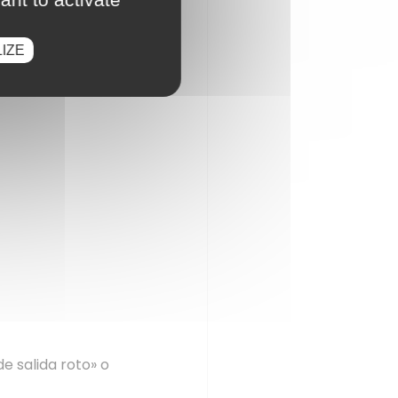
IZE
de salida roto» o