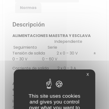
Normas
Descripción
ALIMENTACIONES MAESTRA Y ESCLAVA
Independiente
Seguimiento
Serie
Tensión de salida
2 x 0 – 30 V
±
0 – 30 V
0 – 60 V
Corriente de salida
2 x 0 – 3 A
± 0 – 3 A
0 – 3 A
X
Alimentaciones A y B (maestra y
esclava)
• El modo «Seguimiento/Serie» conecta
This site uses cookies
internamente los terminales – de la
and gives you control
maestra y los terminales + de la esclava
over what you want to