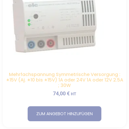
Mehrfachspannung Symmetrische Versorgung :
±15V (Aj. ±10 bis ±15V) 1A oder 24V 1A oder 12V 2.5A
; 30W
74,00
€
HT
ZUM ANGEBOT HINZUFÜGEN