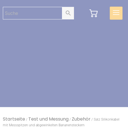
Startseite
Test und Messung
Zubehör
/
/
/ Satz Silikonkabel
mit Messspitzen und abgewinkelten Bananensteckern