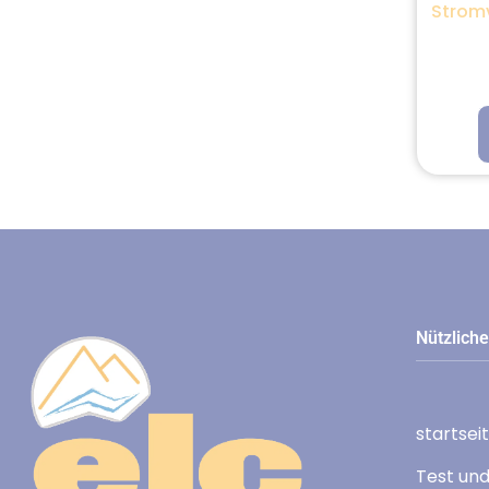
Stromv
Nützliche
startsei
Test un