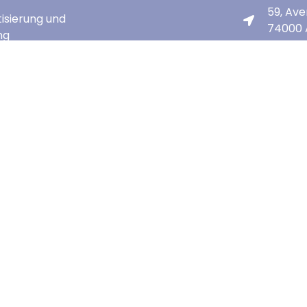
59, Av
isierung und
74000 
ng
ht ©2022 elc construction électronique
Impressum