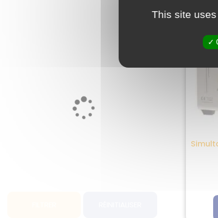
This site uses
Simult
FILTRER
RÉINITIALISER