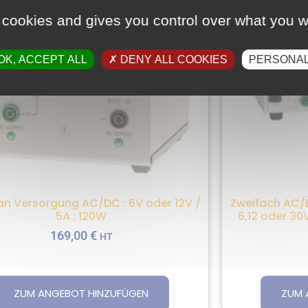
 cookies and gives you control over what you w
OK, ACCEPT ALL
DENY ALL COOKIES
PERSONAL
an Versorgung AC/DC : 6V oder 12V /
Zweifach AC/
5A ; 120W
6,12 oder 30
169,00
€
HT
ZUM ANGEBOT HINZUFÜGEN
ZUM 