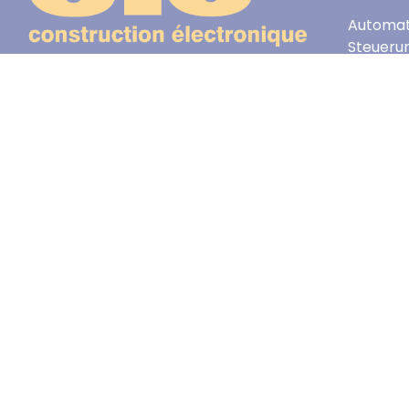
Automat
Steueru
Französischer Hersteller spezialisiert
ROHS
auf Niederspannungsnetzteile,
Funktionsgeneratoren und
Dekadenboxen
Copyrig