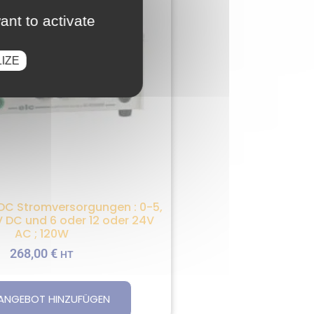
ant to activate
IZE
DC Stromversorgungen : 0-5,
V DC und 6 oder 12 oder 24V
AC ; 120W
268,00
€
HT
ANGEBOT HINZUFÜGEN