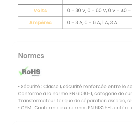
Volts
0 – 30 V, 0 – 60 V, 0 V – ±0 – 
Ampères
0 – 3 A, 0 – 6 A, 1 A, 3 A
Normes
• Sécurité
:
Classe I, sécurité renforcée entre le se
Conforme à la norme EN 61010-1, catégorie de sur
Transformateur torique de séparation associé, cl
•
CEM
:
Conforme
aux
normes
EN
61326-1,
critère