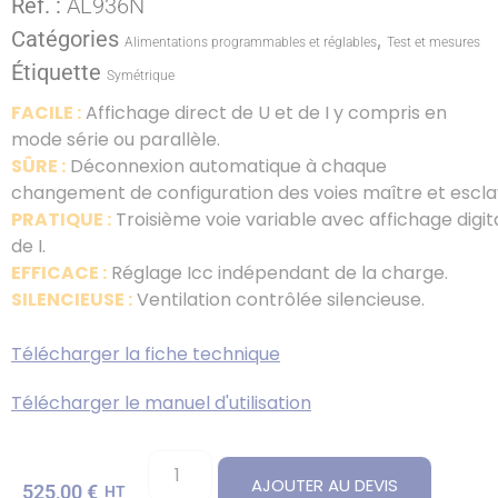
Ref. :
AL936N
Catégories
,
Alimentations programmables et réglables
Test et mesures
Étiquette
Symétrique
FACILE :
Affichage direct de U et de I y compris en
mode série ou parallèle.
SÛRE :
Déconnexion automatique à chaque
changement de configuration des voies maître et
escla
PRATIQUE :
Troisième voie variable avec affichage
digit
de I.
EFFICACE :
Réglage Icc indépendant de la charge.
SILENCIEUSE :
Ventilation contrôlée silencieuse.
Télécharger la fiche technique
Télécharger le manuel d'utilisation
AJOUTER AU DEVIS
525,00
€
HT