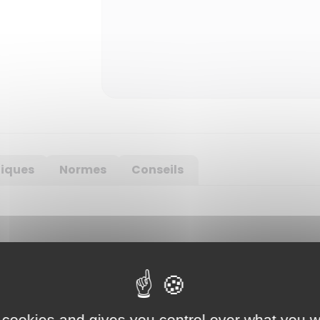
niques
Normes
Conseils
IRE
Série
Parallèle
Variable Auxiliaire
0 – 60 V
0 – 30 V
2 – 5,5 V
5,5 – 15 V
0 – 3 A
0 – 6 A
3 A
1 A
 cookies and gives you control over what you w