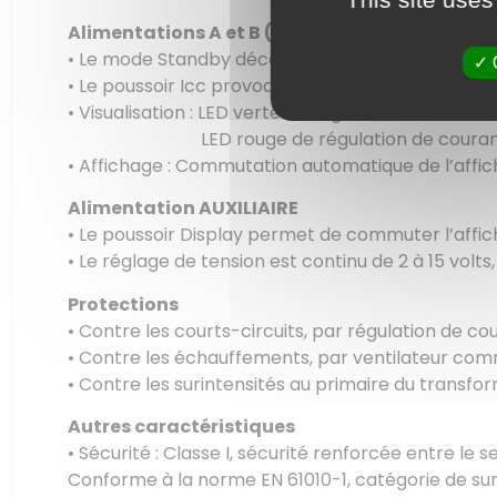
Alimentations A et B (Maître et esclave)
•
Le
mode
Standby
déconnecte
les
bornes
de
sor
•
Le poussoir Icc provoque le court-circuit de la s
•
Visualisation :
LED verte de régulation de tension
LED rouge de régulation de couran
•
Affichage :
Commutation automatique de l’affi
Alimentation AUXILIAIRE
•
Le poussoir Display permet de commuter l’affi
•
Le réglage de tension est continu de 2 à 15 volts,
Protections
• Contre les courts-circuits, par régulation de co
•
Contre les échauffements, par ventilateur co
•
Contre les surintensités au primaire du transfo
Autres caractéristiques
• Sécurité
:
Classe I, sécurité renforcée entre le se
Conforme à la norme EN 61010-1, catégorie de sur