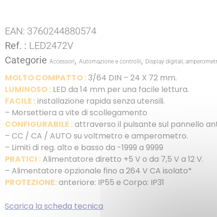
EAN:
3760244880574
Ref. :
LED2472V
Categorie
,
,
Accessori
Automazione e controlli
Display digitali, amperometr
MOLTO COMPATTO :
3/64 DIN – 24 X 72 mm.
LUMINOSO :
LED da 14 mm per una facile lettura.
FACILE :
installazione rapida senza utensili.
– Morsettiera a vite di scollegamento
CONFIGURABILE :
attraverso il pulsante sul pannello an
– CC / CA / AUTO su voltmetro e amperometro.
– Limiti di reg. alto e basso da -1999 a 9999
PRATICI :
Alimentatore diretto +5 V o da 7,5 V a 12 V.
– Alimentatore opzionale fino a 264 V CA isolato*
PROTEZIONE:
anteriore: IP55 e Corpo: IP31
Scarica la scheda tecnica