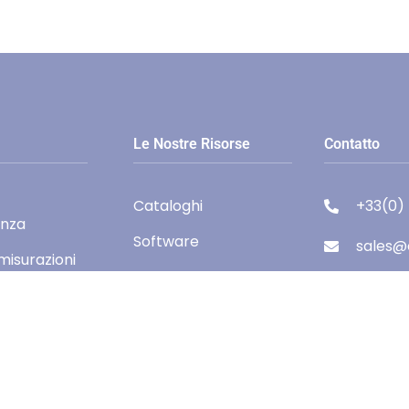
Le Nostre Risorse
Contatto
Cataloghi
+33(0)
enza
Software
sales@e
isurazioni
59, Av
ione e
74000 