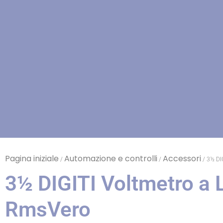
Pagina iniziale
Automazione e controlli
Accessori
/
/
/ 3½ DIG
3½ DIGITI Voltmetro a L
RmsVero