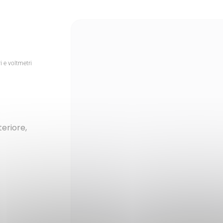
i e voltmetri
teriore,