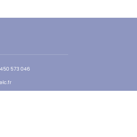
 450 573 046
lc.fr
enue des Romains
ANNECY - France