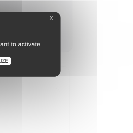
X
ant to activate
IZE