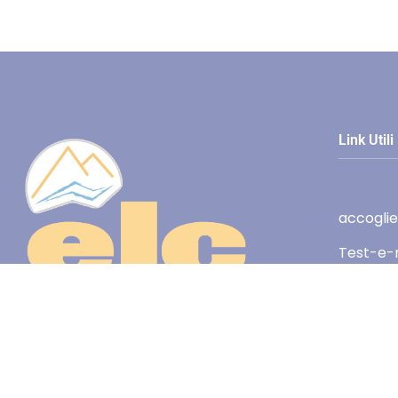
Link Utili
accogli
Test-e-m
Automaz
controlli
Produttore francese specializzato nel
ROHS
settore degli alimentatori a bassa
tensione, dei generatori di funzioni e